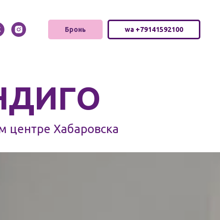
Бронь
wa +79141592100
ИНДИГО
м центре Хабаровска